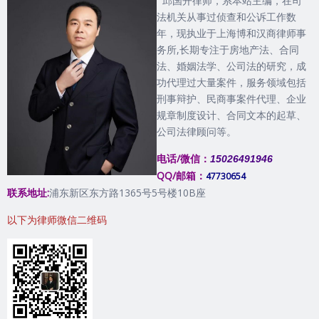
邱国开律师，系本站主编，在司
法机关从事过侦查和公诉工作数
年，现执业于上海博和汉商律师事
务所,长期专注于房地产法、合同
法、婚姻法学、公司法的研究，成
功代理过大量案件，服务领域包括
刑事辩护、民商事案件代理、企业
规章制度设计、合同文本的起草、
公司法律顾问等。
电话/微信：
15026491946
QQ/邮箱：
47730654
联系地址:
浦东新区东方路1365号5号楼10B座
以下为律师微信二维码