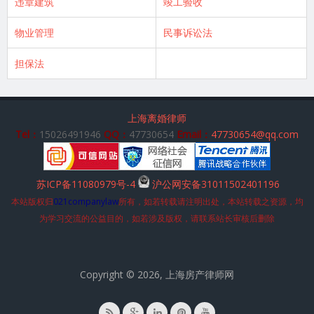
违章建筑
竣工验收
物业管理
民事诉讼法
担保法
上海离婚律师
Tel：
15026491946
QQ：
47730654
Email：
47730654@qq.com
苏ICP备11080979号-4
沪公网安备31011502401196
本站版权归
021companylaw
所有，如若转载请注明出处，本站转载之资源，均
为学习交流的公益目的，如若涉及版权，请联系站长审核后删除
Copyright © 2026, 上海房产律师网