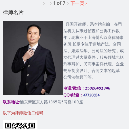
1 of 7
下一页 ›
律师名片
邱国开律师，系本站主编，在司
法机关从事过侦查和公诉工作数
年，现执业于上海博和汉商律师事
务所,长期专注于房地产法、合同
法、婚姻法学、公司法的研究，成
功代理过大量案件，服务领域包括
刑事辩护、民商事案件代理、企业
规章制度设计、合同文本的起草、
公司法律顾问等。
电话/微信：
15026491946
QQ/邮箱：
47730654
联系地址:
浦东新区东方路1365号5号楼10B座
以下为律师微信二维码