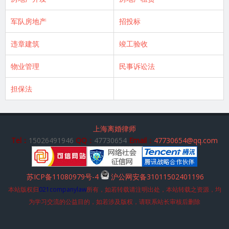
军队房地产
招投标
违章建筑
竣工验收
物业管理
民事诉讼法
担保法
上海离婚律师
Tel：
15026491946
QQ：
47730654
Email：
47730654@qq.com
苏ICP备11080979号-4
沪公网安备31011502401196
本站版权归
021companylaw
所有，如若转载请注明出处，本站转载之资源，均
为学习交流的公益目的，如若涉及版权，请联系站长审核后删除