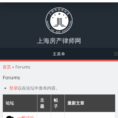
上海房产律师网
主菜单
你在这里
首页
» Forums
Forums
登录
以在论坛中发布内容。
主
帖
论坛
最新文章
题
子
没有新帖子
一般讨论