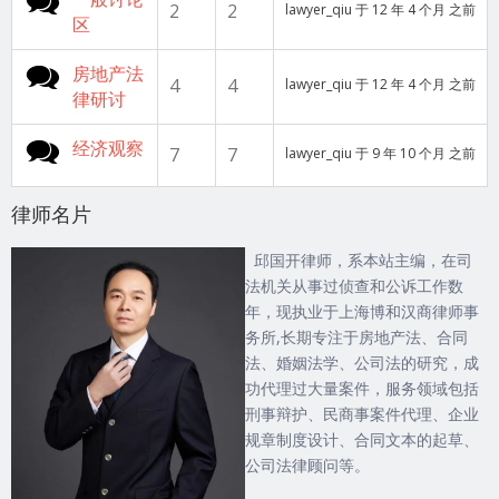
2
2
lawyer_qiu
于 12 年 4 个月 之前
区
没有新帖子
房地产法
4
4
lawyer_qiu
于 12 年 4 个月 之前
律研讨
没有新帖子
经济观察
7
7
lawyer_qiu
于 9 年 10 个月 之前
律师名片
邱国开律师，系本站主编，在司
法机关从事过侦查和公诉工作数
年，现执业于上海博和汉商律师事
务所,长期专注于房地产法、合同
法、婚姻法学、公司法的研究，成
功代理过大量案件，服务领域包括
刑事辩护、民商事案件代理、企业
规章制度设计、合同文本的起草、
公司法律顾问等。