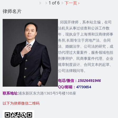
1 of 6
下一页 ›
律师名片
邱国开律师，系本站主编，在司
法机关从事过侦查和公诉工作数
年，现执业于上海博和汉商律师事
务所,长期专注于房地产法、合同
法、婚姻法学、公司法的研究，成
功代理过大量案件，服务领域包括
刑事辩护、民商事案件代理、企业
规章制度设计、合同文本的起草、
公司法律顾问等。
电话/微信：
15026491946
QQ/邮箱：
47730654
联系地址:
浦东新区东方路1365号5号楼10B座
以下为律师微信二维码