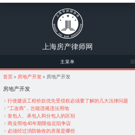
上海房产律师网
主菜单
你在这里
首页
»
房地产开发
» 房地产开发
房地产开发
行使建设工程价款优先受偿权必须要了解的几大法律问题
“工改商”，岂能违规违法用地
发包人、承包人和分包人的区别
商业用地40年期限临近陷争议
必须经过消防验收的房屋是哪些