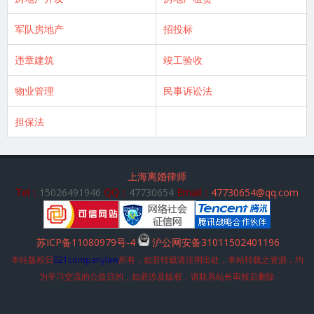
军队房地产
招投标
违章建筑
竣工验收
物业管理
民事诉讼法
担保法
上海离婚律师
Tel：
15026491946
QQ：
47730654
Email：
47730654@qq.com
苏ICP备11080979号-4
沪公网安备31011502401196
本站版权归
021companylaw
所有，如若转载请注明出处，本站转载之资源，均
为学习交流的公益目的，如若涉及版权，请联系站长审核后删除