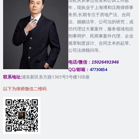
法机关从事过侦查和公诉工作数
年，现执业于上海博和汉商律师事
务所,长期专注于房地产法、合同
法、婚姻法学、公司法的研究，成
功代理过大量案件，服务领域包括
刑事辩护、民商事案件代理、企业
规章制度设计、合同文本的起草、
公司法律顾问等。
电话/微信：
15026491946
QQ/邮箱：
47730654
联系地址:
浦东新区东方路1365号5号楼10B座
以下为律师微信二维码