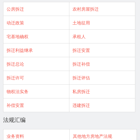
公房拆迁
农村房屋拆迁
动迁政策
土地征用
宅基地确权
承租人
拆迁利益继承
拆迁安置
拆迁总论
拆迁补偿
拆迁许可
拆迁评估
物权法实务
私房拆迁
补偿安置
违建拆迁
法规汇编
业务资料
其他地方房地产法规