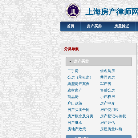
上海房产律师
首页
房产买卖
房屋拆迁
分类导航
房产买卖
二手房
借名购房
公房（承租房）
共同购房
典型房产案例
军产房
农村房产
售后公房
商品房
小产权房
户口政策
房产中介
房产买卖合同
房产使用权
房产概念及分类
房产登记与确权
房产继承
房产评估
房地产政策
房屋质量纠纷