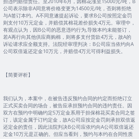
担违约赔偿责任。至2010年6月，因棉花涨至15000元/吨，B
公司表示除非A同意将价格变更为14500元/吨，否则将拒绝
与A签订本约。A不同意遂提起诉讼，要求B公司按照定金罚
则支付10万元定金，并赔偿其棉花差价损失4万元。审理中，
有观点认为，因B公司的恶意违约行为,导致本约未能签订，
若A再行向其他供应商购棉，则将多支付货款4万元，故A的
诉讼请求应全额支持。法院经审理判决：B公司应当依约向A
公司双倍返还定金10万元，并赔偿4万元可得利益损失。
【简要评析】
我们认为，本案中，在被告违反预约合同的约定而拒绝订立
正式买卖合同的场合，被告应承担预约合同的违约责任。因
双方在预约中明确约定5万定金系用于担保棉花买卖合同之签
订，该定金属于订约定金，故A公司应按定金罚则承担双倍返
还定金的责任，因此法院判决B公司应依约向A公司双倍返还
定金10万元是正确的。但应当看到，预约与本约在合同性质