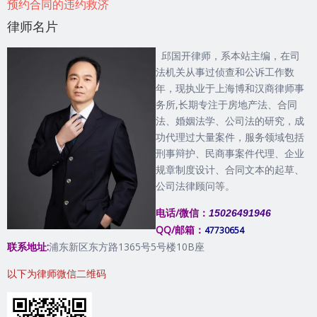
预约合同的违约救济
律师名片
邱国开律师，系本站主编，在司
法机关从事过侦查和公诉工作数
年，现执业于上海博和汉商律师事
务所,长期专注于房地产法、合同
法、婚姻法学、公司法的研究，成
功代理过大量案件，服务领域包括
刑事辩护、民商事案件代理、企业
规章制度设计、合同文本的起草、
公司法律顾问等。
电话/微信：
15026491946
QQ/邮箱：
47730654
联系地址:
浦东新区东方路1365号5号楼10B座
以下为律师微信二维码