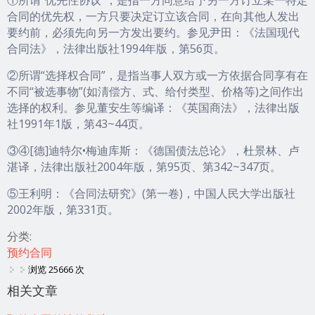
①所谓“优先性协议”，是指一方同意给予另一方订立某一特定
合同的优先权，一方只要决定订立该合同，在向其他人发出
要约前，必须先向另一方发出要约。参见尹田：《法国现代
合同法》，法律出版社1994年版，第56页。
②所谓“选择权合同”，是指当事人双方或一方依据合同享有在
不同“被选事物”(如淸偿方、式、给付类型、价格等)之间作出
选择的权利。参见董安生等编译：《英国商法》，法律出版
社1991年1版，第43~44页。
③④[德]迪特尔•梅迪库斯：《德国债法总论》，杜景林、卢
湛译，法律出版社2004年版，第95页、第342~347页。
⑤王利明：《合同法研究》(第一卷)，中国人民大学出版社
2002年版，第331页。
分类:
预约合同
浏览 25666 次
相关文章