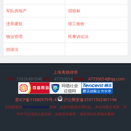
军队房地产
招投标
违章建筑
竣工验收
物业管理
民事诉讼法
担保法
上海离婚律师
Tel：
15026491946
QQ：
47730654
Email：
47730654@qq.com
苏ICP备11080979号-4
沪公网安备31011502401196
本站版权归
021companylaw
所有，如若转载请注明出处，本站转载之资源，均
为学习交流的公益目的，如若涉及版权，请联系站长审核后删除