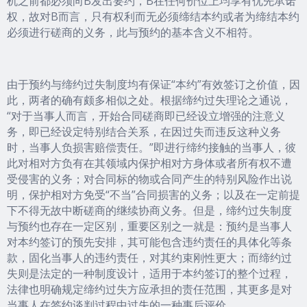
机之前都必须向B发出要约，B在任何价位上均享有优先承诺
权，故对B而言，只有权利而无必须缔结本约或者为缔结本约
必须进行磋商的义务，此与预约的基本含义不相符。
由于预约与缔约过失制度均有保证“本约”有效签订之价值，因
此，两者的确有颇多相似之处。根据缔约过失理论之通说，
“对于当事人而言，开始合同磋商即已经设立增强的注意义
务，即已经设定特别结合关系，在因过失而违反这种义务
时，当事人负损害赔偿责任。”即进行缔约接触的当事人，彼
此对相对方负有在其领域内保护相对方身体或者所有权不遭
受侵害的义务；对合同标的物或合同产生的特别风险作出说
明，保护相对方免受“不当”合同损害的义务；以及在一定前提
下不得无故中断磋商的继续协商义务。但是，缔约过失制度
与预约也存在一定区别，重要区别之一就是：预约是当事人
对本约签订的预先安排，其可能包含违约责任的具体化等条
款，固化当事人的违约责任，对其约束刚性更大；而缔约过
失则是法定的一种制度设计，适用于本约签订的整个过程，
法律也明确规定缔约过失方应承担的责任范围，其更多是对
当事人在签约谈判过程中过失的一种事后评价。