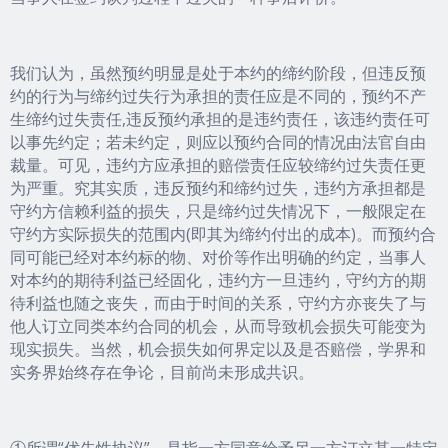
我们认为，虽然预约明显是处于本约的缔约阶段，但违反预
约的行为与缔约过失行为承担的责任应是不同的，预约不产
生缔约过失责任,违反预约承担的是违约责任，该违约责任可
以事先约定；若未约定，则应以预约合同的情况由法官自由
裁量。可见，违约方应承担的赔偿责任应较缔约过失责任更
为严重。究其实质，违反预约和缔约过失，违约方承担都是
守约方信赖利益的损失，只是缔约过失情况下，一般限定在
守约方实际损失的范围内(即其为缔约付出的成本)。而预约合
同可能已经对本约标的物、对价等作出明确的约定，当事人
对本约的期待利益已经固化，违约方一旦违约，守约方的期
待利益也随之丧失，而由于时间的关系，守约方亦丧失了与
他人订立同类本约合同的机会，从而导致机会损失可能变为
现实损失。当然，机会损失如何界定以及是否赔偿，学界和
实务界始终存在争论，目前尚未形成共识。