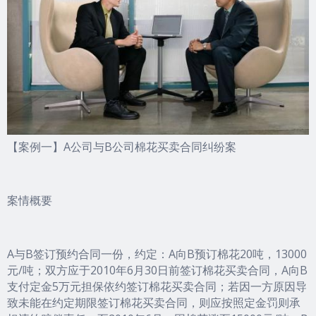
【案例一】A公司与B公司棉花买卖合同纠纷案
案情概要
A与B签订预约合同一份，约定：A向B预订棉花20吨，13000
元/吨；双方应于2010年6月30日前签订棉花买卖合同，A向B
支付定金5万元担保依约签订棉花买卖合同；若因一方原因导
致未能在约定期限签订棉花买卖合同，则应按照定金罚则承