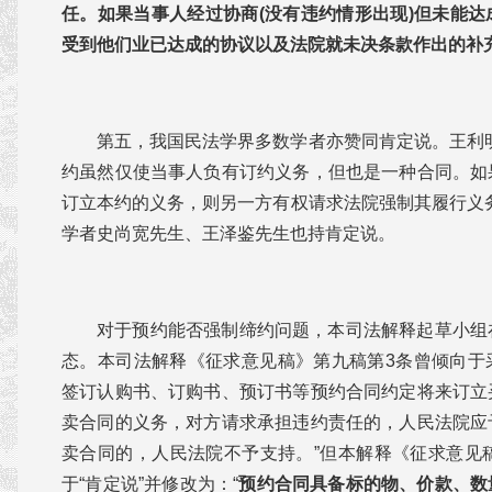
任。如果当事人经过协商
(
没有违约情形出现)
但未能达
受到他们业已达成的协议以及法院就未决条款作出的补
第五，我国民法学界多数学者亦赞同肯定说。王利
约虽然仅使当事人负有订约义务，但也是一种合同。如
订立本约的义务，则另一方有权请求法院强制其履行义
学者史尚宽先生、王泽鉴先生也持肯定说。
对于预约能否强制缔约问题，本司法解释起草小组
态。本司法解释《征求意见稿》第九稿第3条曾倾向于采
签订认购书、订购书、预订书等预约合同约定将来订立
卖合同的义务，对方请求承担违约责任的，人民法院应
卖合同的，人民法院不予支持。”但本解释《征求意见
于“肯定说”并修改为：“
预约合同具备标的物、价款、数