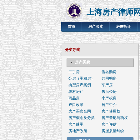
上海房产律师
首页
房产买卖
房屋拆迁
分类导航
房产买卖
二手房
借名购房
公房（承租房）
共同购房
典型房产案例
军产房
农村房产
售后公房
商品房
小产权房
户口政策
房产中介
房产买卖合同
房产使用权
房产概念及分类
房产登记与确权
房产继承
房产评估
房地产政策
房屋质量纠纷