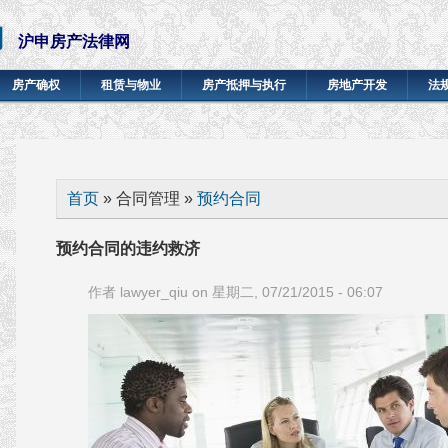
网
沪申房产法律网
房产确权
租赁与物业
房产抵押与执行
房地产开发
法
你在这里
首页
» 合同管理 »
预约合同
预约合同的违约救济
作者
lawyer_qiu
on 星期二, 07/21/2015 - 06:07