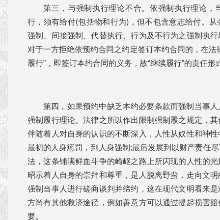
第三，与强制执行理论不合。依强制执行理论，
行，须有给付(包括物和行为)，但不包含意志给付。
强制、间接强制、代替执行、行为及不行为之强制执行
对于一方拒绝依预约合同之约定签订本约合同的，在法
履行”，即签订本约合同的义务，故“继续履行”的责任
第四，如果预约中缺乏本约必要条款而强制当事人
强制履行理论。法律之所以作出限制强制履之规定，其
伴随着人对自身的认识的不断深入，人性从奴性和神性
最初的人身惩罚，到人身强制;最后发展到以财产责任
法，这条铺满鲜血斗争的崎岖之路上所闪现的人性的光
昭示着人自身的崇拜和尊重，是人脱离野蛮，走向文明
强制当事人进行磋商谈判并缔约，这在现代文明看来是
方尚有其他救济途径，例如善意方可以通过提起损害赔
要。