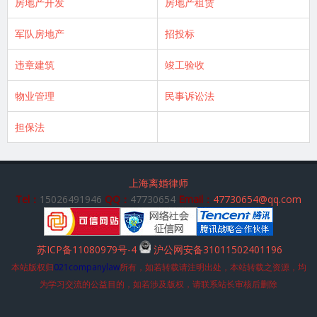
房地产开发
房地产租赁
军队房地产
招投标
违章建筑
竣工验收
物业管理
民事诉讼法
担保法
上海离婚律师
Tel：
15026491946
QQ：
47730654
Email：
47730654@qq.com
苏ICP备11080979号-4
沪公网安备31011502401196
本站版权归
021companylaw
所有，如若转载请注明出处，本站转载之资源，均
为学习交流的公益目的，如若涉及版权，请联系站长审核后删除