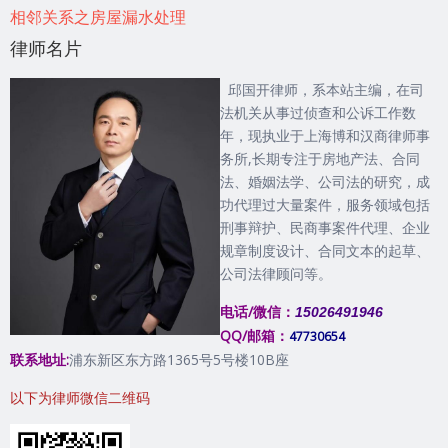
相邻关系之房屋漏水处理
律师名片
邱国开律师，系本站主编，在司
法机关从事过侦查和公诉工作数
年，现执业于上海博和汉商律师事
务所,长期专注于房地产法、合同
法、婚姻法学、公司法的研究，成
功代理过大量案件，服务领域包括
刑事辩护、民商事案件代理、企业
规章制度设计、合同文本的起草、
公司法律顾问等。
电话/微信：
15026491946
QQ/邮箱：
47730654
联系地址:
浦东新区东方路1365号5号楼10B座
以下为律师微信二维码