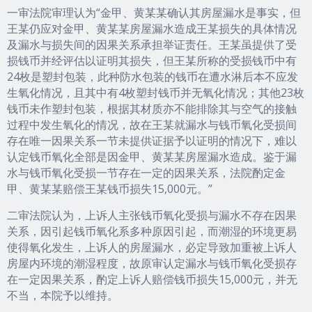
一审法院审理认为“金甲、黄某某确认其房屋漏水是事实，但
王某仍应对金甲、黄某某房屋漏水造成王某损失的具体情况
及漏水与损失间的因果关系承担举证责任。王某虽提供了受
损钱币并经评估以证明其损失，但王某所称的受损钱币中有
24枚是塑封包装，此种防水包装的钱币在遭水淋后本不应发
生氧化情况，且其中有4枚塑封钱币并无氧化情况；其他23枚
钱币未作塑封包装，根据其材质亦不能排除其与空气的接触
过程中发生氧化的情况，故在王某就漏水与钱币氧化受损间
存在唯一因果关系一节未提供证据予以证明的情况下，难以
认定钱币氧化全部是因金甲、黄某某房屋漏水造成。鉴于漏
水与钱币氧化受损一节存在一定的因果关系，法院酌定金
甲、黄某某赔偿王某钱币损失15,000元。”
二审法院认为，上诉人主张钱币氧化受损与漏水不存在因果
关系，因引起钱币氧化系多种原因引起，而潮湿的环境更易
使得氧化发生，上诉人的房屋漏水，必定导致加重被上诉人
房屋内环境的潮湿程度，故原审认定漏水与钱币氧化受损存
在一定因果关系，酌定上诉人赔偿钱币损失15,000元，并无
不当，本院予以维持。