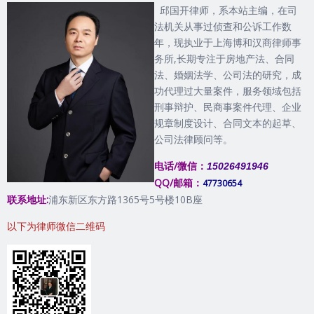
邱国开律师，系本站主编，在司
法机关从事过侦查和公诉工作数
年，现执业于上海博和汉商律师事
务所,长期专注于房地产法、合同
法、婚姻法学、公司法的研究，成
功代理过大量案件，服务领域包括
刑事辩护、民商事案件代理、企业
规章制度设计、合同文本的起草、
公司法律顾问等。
电话/微信：
15026491946
QQ/邮箱：
47730654
联系地址:
浦东新区东方路1365号5号楼10B座
以下为律师微信二维码