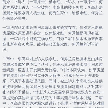
简介：上诉人（一审原告）杨永红、上诉人（一审原告）何
秀兰系被上诉人（一审被告）李高燕的楼下邻居，李高燕房
屋漏水导致水流入杨永红、何秀兰家中，给杨永红、何秀兰
带来经济损失。
一审法院认定李高燕房屋漏水事实确实存在。但双方不愿就
房屋漏水原因进行鉴定，仅凭杨永红、何秀兰提供现有证
据，一审法院不能确定杨永红、何秀兰家中漏水水源来自李
高燕所有案涉房屋。故判决驳回杨永红、何秀兰的诉讼请
求。
二审中，李高燕对上诉人杨永红、何秀兰房屋漏水是由其房
屋漏水造成的也予以了认可，但表示其房屋漏水属于房屋质
量问题，应当由开发商负责修缮。“对此本院认为，如果房屋
确有质量问题可找房屋开发商解决，但属于另一个法律关
系，不属于本案处理范围。同时，被上诉人李高燕也未提供
直接证据证明房屋漏水系房屋本身质量问题造成，故对其主
张本院不予采信。”对上诉人房屋漏水原因根据双方陈述及一
审提交的其他证据可以认定为由李高燕房屋漏水引起。二审
中，李高燕虽陈述对漏水处进行了处理（“暂时用堵漏剂对漏