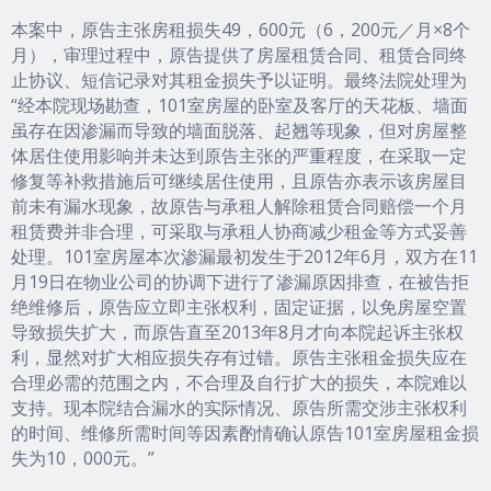
本案中，原告主张房租损失49，600元（6，200元／月×8个
月），审理过程中，原告提供了房屋租赁合同、租赁合同终
止协议、短信记录对其租金损失予以证明。最终法院处理为
“经本院现场勘查，101室房屋的卧室及客厅的天花板、墙面
虽存在因渗漏而导致的墙面脱落、起翘等现象，但对房屋整
体居住使用影响并未达到原告主张的严重程度，在采取一定
修复等补救措施后可继续居住使用，且原告亦表示该房屋目
前未有漏水现象，故原告与承租人解除租赁合同赔偿一个月
租赁费并非合理，可采取与承租人协商减少租金等方式妥善
处理。101室房屋本次渗漏最初发生于2012年6月，双方在11
月19日在物业公司的协调下进行了渗漏原因排查，在被告拒
绝维修后，原告应立即主张权利，固定证据，以免房屋空置
导致损失扩大，而原告直至2013年8月才向本院起诉主张权
利，显然对扩大相应损失存有过错。原告主张租金损失应在
合理必需的范围之内，不合理及自行扩大的损失，本院难以
支持。现本院结合漏水的实际情况、原告所需交涉主张权利
的时间、维修所需时间等因素酌情确认原告101室房屋租金损
失为10，000元。”