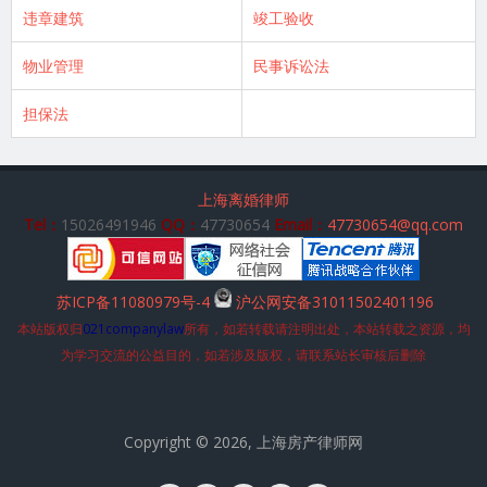
违章建筑
竣工验收
物业管理
民事诉讼法
担保法
上海离婚律师
Tel：
15026491946
QQ：
47730654
Email：
47730654@qq.com
苏ICP备11080979号-4
沪公网安备31011502401196
本站版权归
021companylaw
所有，如若转载请注明出处，本站转载之资源，均
为学习交流的公益目的，如若涉及版权，请联系站长审核后删除
Copyright © 2026, 上海房产律师网