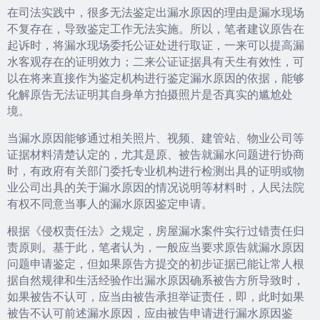
在司法实践中，很多无法鉴定出漏水原因的理由是漏水现场
不复存在，导致鉴定工作无法实施。所以，笔者建议原告在
起诉时，将漏水现场委托公证处进行取证，一来可以提高漏
水客观存在的证明效力；二来公证证据具有天生有效性，可
以在将来直接作为鉴定机构进行鉴定漏水原因的依据，能够
化解原告无法证明其自身单方拍摄照片是否真实的尴尬处
境。
当漏水原因能够通过相关照片、视频、建管站、物业公司等
证据材料清楚认定的，尤其是原、被告就漏水问题进行协商
时，有政府有关部门委托专业机构进行检测出具的证明或物
业公司出具的关于漏水原因的情况说明等材料时，人民法院
有权不同意当事人的漏水原因鉴定申请。
根据《侵权责任法》之规定，房屋漏水案件实行过错责任归
责原则。基于此，笔者认为，一般应当要求原告就漏水原因
问题申请鉴定，但如果原告方提交的初步证据已能让常人根
据自然规律和生活经验作出漏水原因确系被告方所导致时，
如果被告不认可，应当由被告承担举证责任，即，此时如果
被告不认可前述漏水原因，应由被告申请进行漏水原因鉴