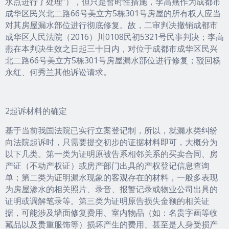
水点进行了处理”），但只是暂时性措施，李高燕作为成都市
成华区民兴北二路66号美立方5栋301号房屋的所有权人应当
对其房屋漏水部位进行彻底修复。故，二审判决撤销成都市
成华区人民法院（2016）川0108民初5321号民事判决；李高
燕在本判决生效之日起三十日内，对位于成都市成华区民兴
北二路66号美立方5栋301号房屋漏水部位进行修复；驳回杨
永红、何秀兰其他诉讼请求。
2起诉材料的确定
基于当前我国法院已实行立案登记制，所以，就漏水类纠纷
向法院起诉时，只需要提交初步的证据材料即可，大概分为
以下几类。第一类为证明原被告系相邻关系的买卖合同、房
产证（不动产权证）或房产部门出具的产权登记信息查询
单；第二类为证明漏水现象的客观存在的材料，一般多表现
为房屋渗水的相关照片、录音、报警记录或物业公司出具的
证明或调解笔录等。第三类为证明原告损失金额的相关证
据，可能涉及墙面修复费用、室内物品（如：名贵字画等收
藏品以及贵重服饰等）损坏产生的费用、甚至是人身受损产