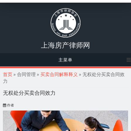
上海房产律师网
主菜单
你在这里
首页
» 合同管理 »
买卖合同解释释义
» 无权处分买卖合同效
力
无权处分买卖合同效力
作者