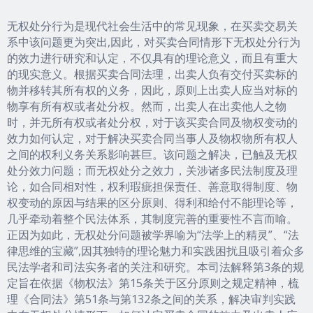
无权处分行为是现代社会生活中的常见现象，在买卖交易关
系中该问题更为突出,因此，对买卖合同情形下无权处分行为
的效力进行研究和认定，不仅具有的理论意义，而且有重大
的现实意义。根据买卖合同法理，出卖人负有交付买卖标的
物并移转其所有权的义务，因此，原则上出卖人应当对标的
物享有所有权或者处分权。然而，出卖人在出卖他人之物
时，并无所有权或者处分权，对于该买卖合同及物权变动的
效力如何认定，对于解决买卖合同当事人及物权物所有权人
之间的权利义务关系影响甚巨。该问题之解决，已触及无权
处分效力问题；而无权处分之效力，关涉诸多民法制度及理
论，如合同相对性，权利瑕疵担保责任、善意取得制度、物
权变动的原因与结果的区分原则、得利和给付不能理论等，
几乎牵动着整个民法体系，其制度完善的重要性不言而喻。
正因为如此，无权处分问题被学界喻为“法学上的精灵”、“法
律思维的宝藏”,因其独特的理论魅力和实践困扰且吸引着众多
民法学者和司法实务者的关注和研究。本司法解释第3条的规
定旨在依据《物权法》第15条关于区分原则之规定精神，梳
理《合同法》第51条与第132条之间的关系，解决审判实践