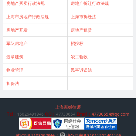
房地产买卖行政法规
房地产拆迁行政法规
上海市房地产行政法规
上海市拆迁法
房地产开发
房地产租赁
军队房地产
招投标
违章建筑
竣工验收
物业管理
民事诉讼法
担保法
上海离婚律师
Tel：
15026491946
QQ：
47730654
Email：
47730654@qq.com
苏ICP备11080979号-4
沪公网安备31011502401196