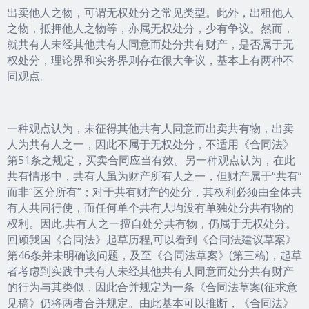
出卖他人之物，可谓无权处分之常见类型。此外，出租他人
之物，抵押他人之物等，亦属无权处分，少有争议。然而，
就共有人未经其他共有人同意而处分共有财产，是否属于无
权处分，理论界和实务界则存在很大争议，基本上有两种不
同观点。
一种观点认为，未征得其他共有人同意而出卖共有物，出卖
人为共有人之一，因此不属于无权处分，不适用《合同法》
第51条之规定，买卖合同应当有效。另一种观点认为，在此
共有情形中，共有人虽为财产所有人之一，但财产属于“共有”
而非“区分所有”；对于共有财产的处分，其权利必须由全体共
有人共同行使，而任何单个共有人均没有单独处分共有物的
权利。因此,共有人之一擅自处分共有物，仍属于无权处分。
回顾我国《合同法》起草历程,可以看到《合同法建议草案》
第46条并未明确该问题，及至《合同法草案》(第三稿)，起草
者考虑到实践中共有人未经其他共有人同意而处分共有财产
的行为与其类似，因此合并规定为一条《合同法草案(征求意
见稿》仍将两者合并规定。由此基本可以推断，《合同法》