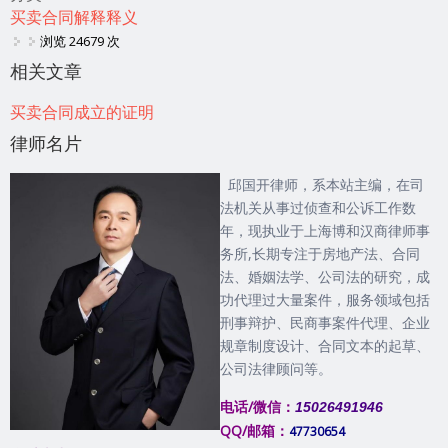
买卖合同解释释义
浏览 24679 次
相关文章
买卖合同成立的证明
律师名片
邱国开律师，系本站主编，在司
法机关从事过侦查和公诉工作数
年，现执业于上海博和汉商律师事
务所,长期专注于房地产法、合同
法、婚姻法学、公司法的研究，成
功代理过大量案件，服务领域包括
刑事辩护、民商事案件代理、企业
规章制度设计、合同文本的起草、
公司法律顾问等。
电话/微信：
15026491946
QQ/邮箱：
47730654