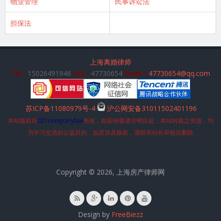
物业管理
民事诉讼法
担保法
上海离婚律师
Tel：
15026491946
QQ：
47730654
Email：
47730654@qq.com
苏ICP备11080979号-4
沪公网安备31011502401196
本站版权归
021companylaw
所有，如若转载请注明出处，本站转载之资源，均
为学习交流的公益目的，如若涉及版权，请联系站长审核后删除
Copyright © 2026, 上海房产律师网
Design by
FreeBiezz