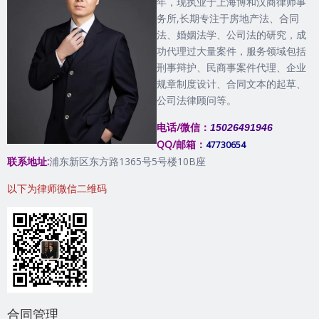
年，现执业于上海博和汉商律师事
务所,长期专注于房地产法、合同
法、婚姻法学、公司法的研究，成
功代理过大量案件，服务领域包括
刑事辩护、民商事案件代理、企业
规章制度设计、合同文本的起草、
公司法律顾问等。
电话/微信：
15026491946
QQ/邮箱：
47730654
联系地址:
浦东新区东方路1365号5号楼10B座
以下为律师微信二维码
合同管理