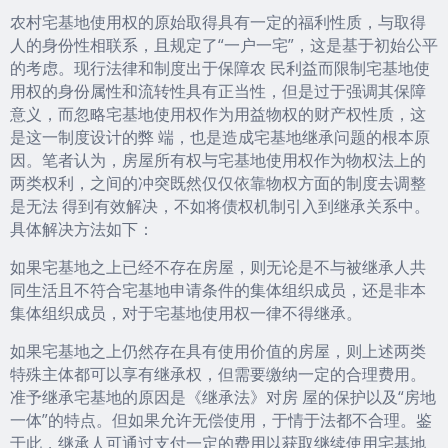
农村宅基地使用权的原始取得具有一定的福利性质，与取得
人的身份性相联系，且规定了“一户一宅”，这是基于初始公平
的考虑。现行法律和制度出于保障农 民利益而限制宅基地使
用权的身份属性和流转性具有正当性，但是过于强调其保障
意义，而忽略宅基地使用权作为用益物权的财产权性质，这
是这一制度设计的弊 端，也是造成宅基地继承问题的根本原
因。笔者认为，房屋所有权与宅基地使用权作为物权法上的
两类权利，之间的冲突既然仅仅依靠物权方面的制度去调整
是无法 得到有效解决，不如将债权机制引入到继承关系中。
具体解决方法如下：
如果宅基地之上已经不存在房屋，则无论是不与被继承人共
同生活且不符合宅基地申请条件的集体组织成员，还是非本
集体组织成员，对于宅基地使用权一律不得继承。
如果宅基地之上仍然存在具有使用价值的房屋，则上述两类
特殊主体都可以享有继承权，但需要缴纳一定的合理费用。
准予继承宅基地的原因是《继承法》对房 屋的保护以及“房地
一体”的特点。但如果允许无偿使用，于情于法都不合理。鉴
于此，继承人可通过支付一定的费用以获取继续使用宅基地