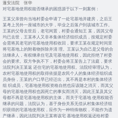
蓬安法院 张华
对宅基地使用权能否继承的困惑源于以下一则案例：
王某父亲曾向当地村委会申请了一处宅基地并建房，之后王
某考上另外一座城市的大学，毕业之后落户到该城市工作。
王某的父母去世后，老宅闲置，村委会通知王 某，因其父母
均已去世，王某本人又非本集体经济组织成员，按规定村委
会需将其老宅的宅基地使用权收回，要求王某在规定时间里
将宅基地上的附着物拆除并清 理。王某认为自己是父母的合
法继承人，有权继承住宅及宅基地使用权，因此拒绝了村委
会的要求。双方争执不下，村委会将王某告上了法庭，要求
法院判决王某返 还住宅的宅基地使用权。法院经审理认为，
农村宅基地使用权的取得依据是农民个人的集体经济组织成
员身份，王某的户口早已经迁出，其不再是本村的集体经济
组 织成员，宅基地使用权资格自然也应该随之消灭，而其父
母的宅基地使用权也因死亡的事实而消灭，因此王某及其父
母都不再是宅基地使用权的主体，而关于宅基地 使用权能否
继承的问题，法院认为，基于身份关系无偿从村集体经济组
织获得的宅基地使用权，应作为一种特殊物权，不能作为遗
产继承，因此法院判决王某将该宅 基地使用权返还给村委