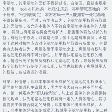
宅基地，其宅基地的面积不得超过省、自治区、直辖市规定
的标准……农村村民出卖、出租住房后，再申请宅基地的，不
予批准。”根据该规 定，农村村民一户只能拥有一处宅基地，
不得超量多占。同时，有学者认为，宅基地使用权具有取得
上的无偿性，若允许本集体内不符合宅基地申请条件的人继
承， 其所占有宅基地将会无端扩大，损害集体其他成员的利
益，有违公平原则，取得是无偿，但土地是有限资源，正是
基于这种对抗性应该对宅基地使用权的取得有所限 制。但是
也有支持者认为，房屋依附于宅基地之上，房屋所有权与宅
基地使用权具有不可分割性，如果否认宅基地使用权的继
承，势必分离了房屋所有权和宅基地使 用权，导致房屋所有
权全部权能的行使便无法实现，从而也就损害了房屋继承人
的权益，造成资源的浪费。
对第四种情形，即非本集体组织成员的宅基地使用权继承问
题面临的阻碍和争议最大，国内学者大致有三种不同的观
点。第一种观点为“否认继承说”，与上述 案例的判决意见持
相同观点，认为宅基地使用权具有一定的人身依附性，其取
得需要主体符合特定的身份，即本集体经济组织成员。因
此，非本集体经济组织成员无 权继承宅基地使用权；第二种