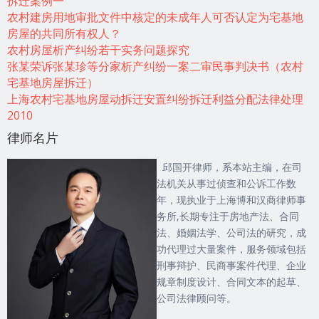
拆迁案例一
农村建房用地审批文件中核定的未成年人可否认定为宅基地
房屋的共同所有权人？
农村房屋析产纠纷若干实务问题探究
张某荣诉张某珍等分家析产纠纷一案二审民事判决书（农村
宅基地房屋拆迁）
上海农村宅基地房屋动拆迁安置纠纷拆迁利益分配法律处理
2010
律师名片
邱国开律师，系本站主编，在司
法机关从事过侦查和公诉工作数
年，现执业于上海博和汉商律师事
务所,长期专注于房地产法、合同
法、婚姻法学、公司法的研究，成
功代理过大量案件，服务领域包括
刑事辩护、民商事案件代理、企业
规章制度设计、合同文本的起草、
公司法律顾问等。