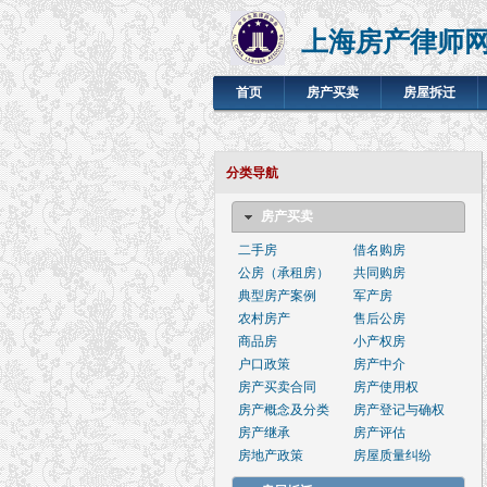
上海房产律师
首页
房产买卖
房屋拆迁
分类导航
房产买卖
二手房
借名购房
公房（承租房）
共同购房
典型房产案例
军产房
农村房产
售后公房
商品房
小产权房
户口政策
房产中介
房产买卖合同
房产使用权
房产概念及分类
房产登记与确权
房产继承
房产评估
房地产政策
房屋质量纠纷