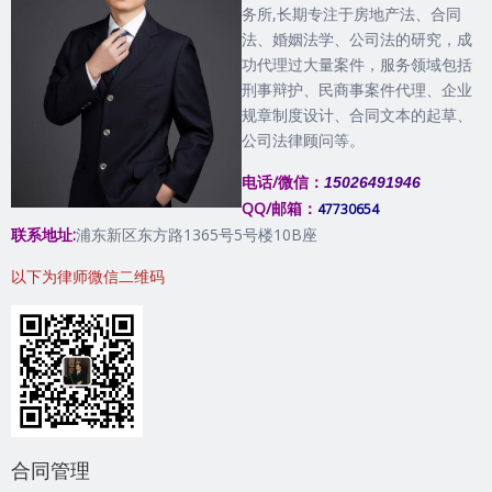
务所,长期专注于房地产法、合同
法、婚姻法学、公司法的研究，成
功代理过大量案件，服务领域包括
刑事辩护、民商事案件代理、企业
规章制度设计、合同文本的起草、
公司法律顾问等。
电话/微信：
15026491946
QQ/邮箱：
47730654
联系地址:
浦东新区东方路1365号5号楼10B座
以下为律师微信二维码
合同管理