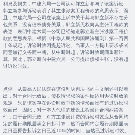
利息及损失，中建六局一公司认可郭立新参与了该案诉讼，
郭立新参与诉讼表明了其主张涉案工程价款的意思表示。而
且，中建六局一公司在该案上诉中关于其与郭立新不存在分
包关系，没有债权债务关系，郭立新无权向其主张工程款的
表述，表明中建六局一公司已经知道郭立新主张涉案工程价
款的意思表示。根据《中华人民共和国民法通则》第一百四
十条规定，诉讼时效因提起诉讼、当事人一方提出要求或者
同意履行义务而中断。从中断时起，诉讼时效期间重新计
算。因此，郭立新向中建六局一公司提出债权主张，没有超
过诉讼时效。
点评：从最高人民法院在该份判决判决书的主文阐述可以看
出，对于合同无效后，债权请求权的案件应适用诉讼时效的
规定，只是该案存在诉讼时效中断的情形而没有超过诉讼时
效而已。因此，对于本人代理的建设工程设计合同纠纷案
件，由于合同无效，对方主张设计费的诉讼时效应从合同约
定的履行期限届满之日起计算，然而合同约定履行期限届满
之日至原告起诉之日已近10年的时间，当然已过诉讼时效。