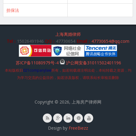
担保法
上海离婚律师
Tel：
15026491946
QQ：
47730654
Email：
47730654@qq.com
苏ICP备11080979号-4
沪公网安备31011502401196
本站版权归
021companylaw
所有，如若转载请注明出处，本站转载之资源，均
为学习交流的公益目的，如若涉及版权，请联系站长审核后删除
Copyright © 2026, 上海房产律师网
Design by
FreeBiezz