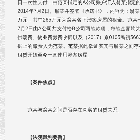
日一次性支付，由范某指定的A公司账户汇入翁某指定
2014年7月2日。翁某并签署《承诺书》，内容为：翁某
万元，其中265万元为翁某名下涉案房屋的租金。范某一
7月2日由A公司共支付给B公司两笔款项，每笔金额均为
供暖费、物业费缴费收据以及（2017）京0105民初56
据上的缴费人为范某。范某据此欲证实其与翁某之间存
租赁开始至今一直使用涉案房屋。
【案件焦点】
范某与翁某之间是否存在真实的租赁关系。
【法院裁判要旨】