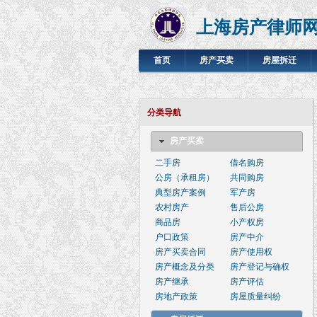
上海房产律师
首页
房产买卖
房屋拆迁
分类导航
房产买卖
二手房
借名购房
公房（承租房）
共同购房
典型房产案例
军产房
农村房产
售后公房
商品房
小产权房
户口政策
房产中介
房产买卖合同
房产使用权
房产概念及分类
房产登记与确权
房产继承
房产评估
房地产政策
房屋质量纠纷