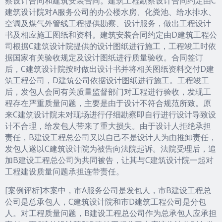
察设计合同和建筑安装合同。建筑工程勘察设计合同约定由C
建筑设计院对A服务公司的办公楼水房、化粪池、给水排水、
空调及煤气外管线工程提供勘察、设计服务，做出工程设计
书及相应施工图纸和资料。建筑安装合同约定由D建筑工程公
司根据C建筑设计院提供的设计图纸进行施工，工程竣工时依
据国家有关验收规定及设计图纸进行质量验收。合同签订
后，C建筑设计院按时做出设计书并将相关图纸资料交付D建
筑工程公司，D建筑公司依据设计图纸进行施工。工程竣工
后，发包人会同有关质量监督部门对工程进行验收，发现工
程存在严重质量问题，主要是由于设计不符合规范所致。原
来C建筑设计院未对现场进行仔细勘察即自行进行设计导致设
计不合理，给发包人带来了重大损失。由于设计人拒绝承担
责任，B建设工程总公司又以自己不是设计人为由推卸责任，
发包人遂以C建筑设计院为被告向法院起诉。法院受理后，追
加B建设工程总公司为共同被告，让其与C建筑设计院一起对
工程建设质量问题承担连带责任。
[案例评析]本案中，市A服务公司是发包人，市B建设工程总
公司是总承包人，C建筑设计院和市D建筑工程公司是分包
人。对工程质量问题，B建设工程总公司作为总承包人应承担