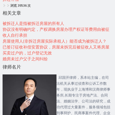
浏览 39536 次
相关文章
被拆迁人是指被拆迁房屋的所有人
协议没有明确约定，产权调换房屋办理产权证等费用由被征
收人自行承担
房屋使用人(非拆迁房屋实际承租人）能否成为被拆迁人？
已签订征收补偿安置协议，房屋未拆完后被征收人又将房屋
买卖过户的，过户登记无效
婚房未过户父子之间纠纷
律师名片
邱国开律师，系本站主编，在司
法机关从事过侦查和公诉工作数
年，现执业于上海博和汉商律师事
务所,长期专注于房地产法、合同
法、婚姻法学、公司法的研究，成
功代理过大量案件，服务领域包括
刑事辩护、民商事案件代理、企业