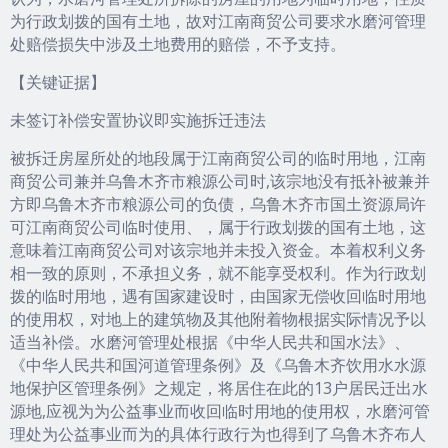
为行政划拨的国有土地，故对江南商贸公司要求水磨河管理
处赔偿损失中涉及土地费用的赔偿，不予支持。
【关键证据】
未签订补偿安置协议即实施拆迁违法
被拆迁房屋所处的地段属于江南商贸公司的临时用地，江南
商贸公司兼并乌鲁木齐市粮源公司时,该宗地没有抵补被兼并
方即乌鲁木齐市粮源公司的负债，乌鲁木齐市国土资源局许
可江南商贸公司临时使用、，属于行政划拨的国有土地，这
意味着江南商贸公司对该宗地并未投入资金。本着权利义务
相一致的原则，不承担义务，就不能享受权利。作为行政划
拨的临时用地，遇有国家建设时，由国家无偿收回临时用地
的使用权，对地上的建筑物及其他附着物根据实际情况予以
适当补偿。水磨河管理处根据《中华人民共和国水法》、
《中华人民共和国河道管理条例》及《乌鲁木齐饮用水水源
地保护区管理条例》之规定，将居住在此的13户居民迁出水
源地,应视为为公益事业而收回临时用地的使用权，水磨河管
理处为公益事业而为的具体行政行为也得到了乌鲁木齐布人