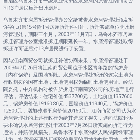
自治区乌鲁木齐市一级水源保护区水磨河的原告江南商贸公
司13户居民应迁出水源地。
乌鲁木齐市房屋拆迁管理办公室给被告水磨河管理处颁发拆
许字(…()第15号附1号房屋拆迁许可证，拆迁实施单位为水磨
河管理处，期限三个月，2003年11月7日，乌鲁木齐市房屋
拆迁管理办公室批准拆迁期限延长一年。水磨河管理处取得
拆迁许可证后对13户居民进行了安置。
因与江南商贸公司就拆迁补偿协商未果，水磨河管理处于
2003年7月26日将江南商贸公司位于水区青年路的锅炉房
〔内有锅炉）及围墙拆除。水磨河管理处拆迁的这宗土地为
行政划拨的国有土地，土地使用权为临时土地使用证。经法
院委托，中介机构对被告所拆迁江南商贸公司的.房地产进行
评估，评估结果：住宅价值4537700元，土地价值1357600
元，锅炉房价值19160.80元，围墙价值11340元，锅炉价值
12500元，增加砖混平房价值20160元。江南商贸公司认为水
磨河管理处的上述行政行为给其造成了损失，遂向法院起诉
要求确认水磨河管理处于2003年7月26日所实施的拆迁行为
违法，并赔偿其损失。乌鲁木齐市水磨沟区人民法院经审理
认为，水磨河管理处所拆除的房屋的用地为临时用地，性质