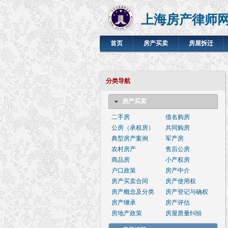
上海房产律师
首页
房产买卖
房屋拆迁
分类导航
房产买卖
二手房
借名购房
公房（承租房）
共同购房
典型房产案例
军产房
农村房产
售后公房
商品房
小产权房
户口政策
房产中介
房产买卖合同
房产使用权
房产概念及分类
房产登记与确权
房产继承
房产评估
房地产政策
房屋质量纠纷