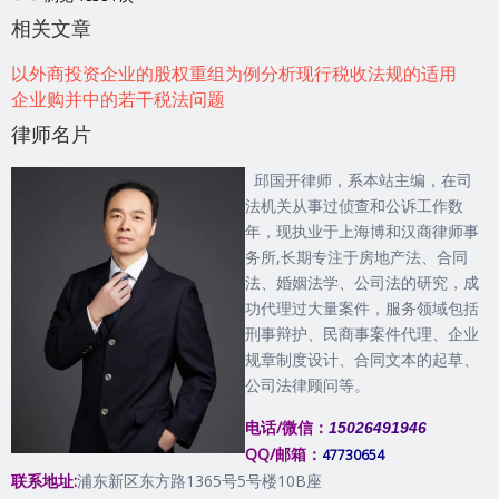
相关文章
以外商投资企业的股权重组为例分析现行税收法规的适用
企业购并中的若干税法问题
律师名片
邱国开律师，系本站主编，在司
法机关从事过侦查和公诉工作数
年，现执业于上海博和汉商律师事
务所,长期专注于房地产法、合同
法、婚姻法学、公司法的研究，成
功代理过大量案件，服务领域包括
刑事辩护、民商事案件代理、企业
规章制度设计、合同文本的起草、
公司法律顾问等。
电话/微信：
15026491946
QQ/邮箱：
47730654
联系地址:
浦东新区东方路1365号5号楼10B座