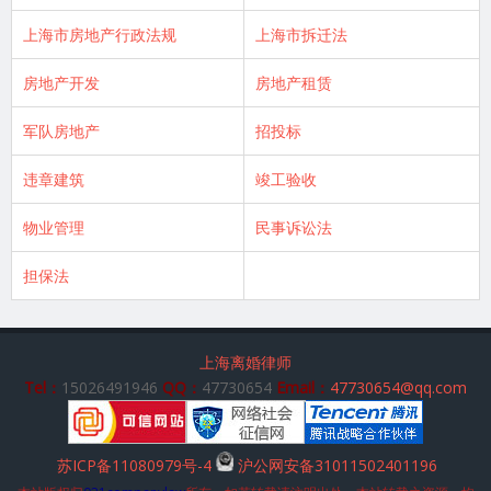
上海市房地产行政法规
上海市拆迁法
房地产开发
房地产租赁
军队房地产
招投标
违章建筑
竣工验收
物业管理
民事诉讼法
担保法
上海离婚律师
Tel：
15026491946
QQ：
47730654
Email：
47730654@qq.com
苏ICP备11080979号-4
沪公网安备31011502401196