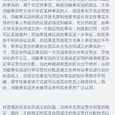
的事实的，属于否定性事实。根据消极事实说的观点，主张
消极事实即主张不存在某种事实的人，就该事实不负证明责
任。消极事实说的观点导致无限制地要求提出肯定性事实主
张的当事人所提供的证据必须达到确实、充分的程度，如果
主张买卖合同成立的一方能证明此事实，则真相已明，法官
可以直接裁判；而如果其难以就此事实进一步举证，则其承
担不利的诉讼后果。其结果是导致双方当事人举证地位不平
等，将举证责任的重担全部压在主张合同成立的事实的一
方，否定合同成立事实的一方无须承担任何举证责任，导致
诉讼的不公正。消极事实说的立论基础是证明的难易程度决
定举证责任的分配，但此种难易程度的区分过于绝对；运用
消极事实说进行举证责任分配是建立在将待证事实进行划分
的基础上，但肯定性事实与否定性事实的划分界限并不明
确，通常转换表述方式就可以使其在性质上随意转化；因
此，消极事实说并未被理论界和实务界所广泛认同。
对普通的买卖合同成立的问题，法律并无举证责任倒置的规
定，因此，不能将证明买卖合同成立的举证责任分配给否认