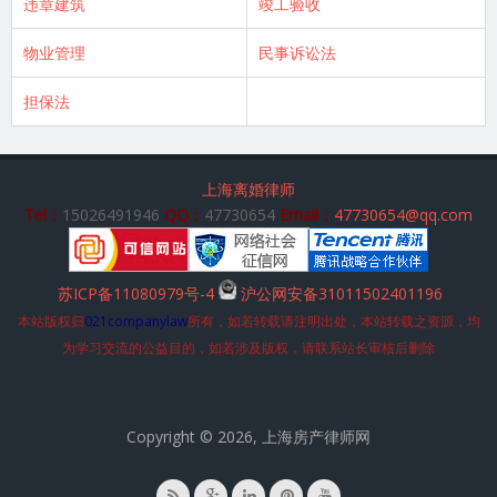
违章建筑
竣工验收
物业管理
民事诉讼法
担保法
上海离婚律师
Tel：
15026491946
QQ：
47730654
Email：
47730654@qq.com
苏ICP备11080979号-4
沪公网安备31011502401196
本站版权归
021companylaw
所有，如若转载请注明出处，本站转载之资源，均
为学习交流的公益目的，如若涉及版权，请联系站长审核后删除
Copyright © 2026, 上海房产律师网