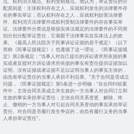
范、权利消灭规范、权利受制规范。他认为，举证责任的分
配原则是：主张权利存在之人，应就权利发生的法律要件存
在的事实举证；否认权利存在之人，应就权利妨害法律要
件、权利消灭法律要件或权利受制法律要件的存在事实举
证。法律要件分类说是根据实体法规定的法律要件的不同类
别分别分配举证责任，它着眼于法律事实在实体法上的效
果。《最高人民法院关于民事诉讼证据的若干规定》（以下
简称《民事证据规定》）也遵循了这一理论，《民事证据规
定》第2条规定：“当事人对自己提出的诉讼请求所依据的事
实或者反驳对方诉讼请求所依据的事实有责任提供证据加以
证明。没有证据或者证据不足以证明当事人的事实主张的，
由负有举证责任的当事人承担不利后果。”关于合同是否成立
问题，《民事证据规定》第5条进一步明确：“在合同纠纷案
件中，主张合同关系成立并生效的一方当事人对合同订立和
生效的事实承担举证责任；主张合同关系变更、解除、终
止、撤销的一方当事人对引起合同关系变动的事实承担举证
责任。对合同是否履行发生争议的，由负有履行义务的当事
人承担举证责任”。