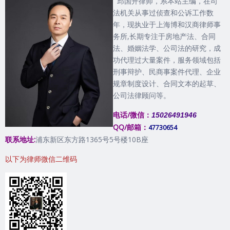
邱国开律师，系本站主编，在司
法机关从事过侦查和公诉工作数
年，现执业于上海博和汉商律师事
务所,长期专注于房地产法、合同
法、婚姻法学、公司法的研究，成
功代理过大量案件，服务领域包括
刑事辩护、民商事案件代理、企业
规章制度设计、合同文本的起草、
公司法律顾问等。
电话/微信：
15026491946
QQ/邮箱：
47730654
联系地址:
浦东新区东方路1365号5号楼10B座
以下为律师微信二维码