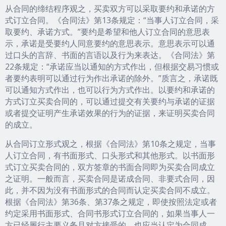
从合同的缔结程序观之，买卖双方可以采取要约和承诺的方
式订立合同。《合同法》第13条规定：“当事人订立合同，采
取要约、承诺方式。”要约是希望和他人订立合同的意思表
示，承诺是受要约人同意要约的意思表示。意思表示可以通
过口头的言辞、书面的言语以及行为来表达。《合同法》第
22条规定：“承诺应当以通知的方式作出，但根据交易习惯或
者要约表明可以通过行为作出承诺的除外。”质言之，承诺既
可以通知方式作出，也可以行为方式作出。以要约和承诺的
方式订立买卖合同的，可以通过提交有关要约与承诺的证据
或者提交证明产生承诺效果的行为的证据，来证明买卖合同
的成立。
从合同订立形式观之，根据《合同法》第10条之规定，当事
人订立合同，有书面形式、口头形式和其他形式。以书面形
式订立买卖合同的，双方签章的书面合同即为买卖合同成立
之证明。一般而言，买卖合同是诺成合同、非要式合同，因
此，并不因为没有书面形式的合同而认定买卖合同不成立。
根据《合同法》第36条、第37条之规定，即使按照法定或者
约定采用书面形式、合同书形式订立合同的，如果当事人一
方已经履行主要义务且对方接受的，也应当认定为合同成