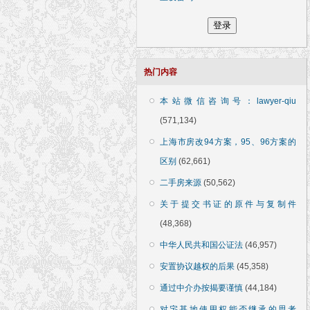
热门内容
本站微信咨询号：lawyer-qiu
(571,134)
上海市房改94方案，95、96方案的
区别
(62,661)
二手房来源
(50,562)
关于提交书证的原件与复制件
(48,368)
中华人民共和国公证法
(46,957)
安置协议越权的后果
(45,358)
通过中介办按揭要谨慎
(44,184)
对宅基地使用权能否继承的思考