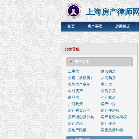
上海房产律师
首页
房产买卖
房屋拆迁
分类导航
房产买卖
二手房
借名购房
公房（承租房）
共同购房
典型房产案例
军产房
农村房产
售后公房
商品房
小产权房
户口政策
房产中介
房产买卖合同
房产使用权
房产概念及分类
房产登记与确权
房产继承
房产评估
房地产政策
房屋质量纠纷