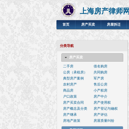
上海房产律师
首页
房产买卖
房屋拆迁
分类导航
房产买卖
二手房
借名购房
公房（承租房）
共同购房
典型房产案例
军产房
农村房产
售后公房
商品房
小产权房
户口政策
房产中介
房产买卖合同
房产使用权
房产概念及分类
房产登记与确权
房产继承
房产评估
房地产政策
房屋质量纠纷