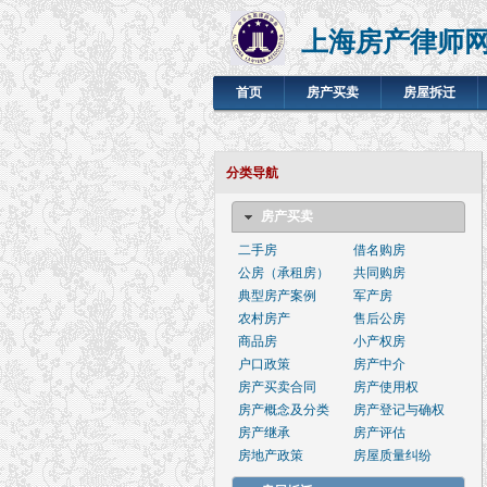
上海房产律师
首页
房产买卖
房屋拆迁
分类导航
房产买卖
二手房
借名购房
公房（承租房）
共同购房
典型房产案例
军产房
农村房产
售后公房
商品房
小产权房
户口政策
房产中介
房产买卖合同
房产使用权
房产概念及分类
房产登记与确权
房产继承
房产评估
房地产政策
房屋质量纠纷