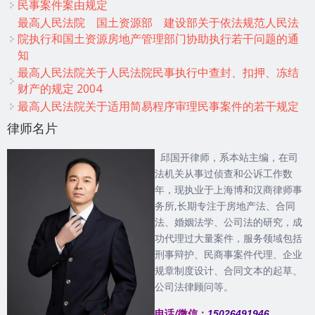
民事案件案由规定
最高人民法院 国土资源部 建设部关于依法规范人民法
院执行和国土资源房地产管理部门协助执行若干问题的通
知
最高人民法院关于人民法院民事执行中查封、扣押、冻结
财产的规定 2004
最高人民法院关于适用简易程序审理民事案件的若干规定
律师名片
邱国开律师，系本站主编，在司
法机关从事过侦查和公诉工作数
年，现执业于上海博和汉商律师事
务所,长期专注于房地产法、合同
法、婚姻法学、公司法的研究，成
功代理过大量案件，服务领域包括
刑事辩护、民商事案件代理、企业
规章制度设计、合同文本的起草、
公司法律顾问等。
电话/微信：
15026491946