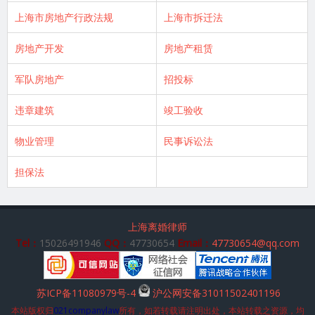
上海市房地产行政法规
上海市拆迁法
房地产开发
房地产租赁
军队房地产
招投标
违章建筑
竣工验收
物业管理
民事诉讼法
担保法
上海离婚律师
Tel：
15026491946
QQ：
47730654
Email：
47730654@qq.com
苏ICP备11080979号-4
沪公网安备31011502401196
本站版权归
021companylaw
所有，如若转载请注明出处，本站转载之资源，均