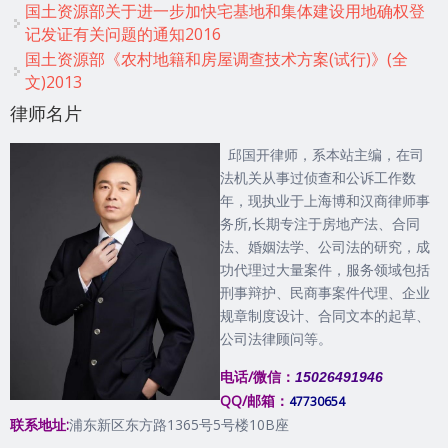
国土资源部关于进一步加快宅基地和集体建设用地确权登
记发证有关问题的通知2016
国土资源部《农村地籍和房屋调查技术方案(试行)》(全
文)2013
律师名片
邱国开律师，系本站主编，在司
法机关从事过侦查和公诉工作数
年，现执业于上海博和汉商律师事
务所,长期专注于房地产法、合同
法、婚姻法学、公司法的研究，成
功代理过大量案件，服务领域包括
刑事辩护、民商事案件代理、企业
规章制度设计、合同文本的起草、
公司法律顾问等。
电话/微信：
15026491946
QQ/邮箱：
47730654
联系地址:
浦东新区东方路1365号5号楼10B座