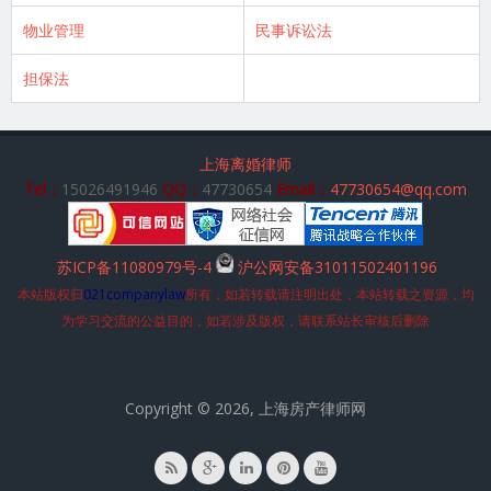
物业管理
民事诉讼法
担保法
上海离婚律师
Tel：
15026491946
QQ：
47730654
Email：
47730654@qq.com
苏ICP备11080979号-4
沪公网安备31011502401196
本站版权归
021companylaw
所有，如若转载请注明出处，本站转载之资源，均
为学习交流的公益目的，如若涉及版权，请联系站长审核后删除
Copyright © 2026, 上海房产律师网