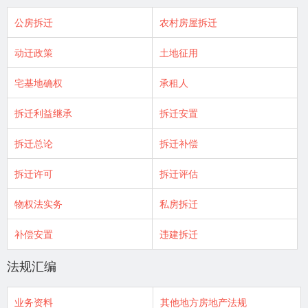
公房拆迁
农村房屋拆迁
动迁政策
土地征用
宅基地确权
承租人
拆迁利益继承
拆迁安置
拆迁总论
拆迁补偿
拆迁许可
拆迁评估
物权法实务
私房拆迁
补偿安置
违建拆迁
法规汇编
业务资料
其他地方房地产法规