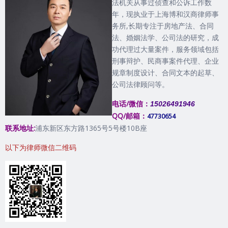
法机关从事过侦查和公诉工作数
年，现执业于上海博和汉商律师事
务所,长期专注于房地产法、合同
法、婚姻法学、公司法的研究，成
功代理过大量案件，服务领域包括
刑事辩护、民商事案件代理、企业
规章制度设计、合同文本的起草、
公司法律顾问等。
电话/微信：
15026491946
QQ/邮箱：
47730654
联系地址:
浦东新区东方路1365号5号楼10B座
以下为律师微信二维码