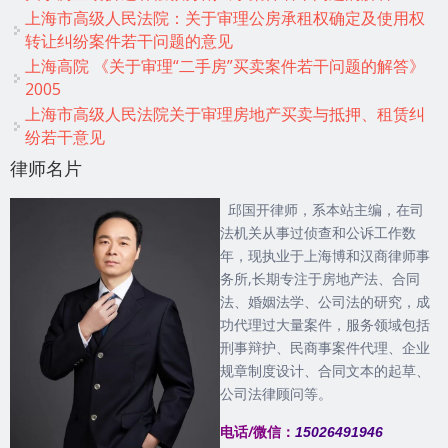
上海市高级人民法院：关于审理公房承租权确定及使用权
转让纠纷案件若干问题的意见
上海高院 《关于审理“二手房”买卖案件若干问题的解答》
2005
上海市高级人民法院关于审理房地产买卖与抵押、租赁纠
纷若干意见
律师名片
邱国开律师，系本站主编，在司
法机关从事过侦查和公诉工作数
年，现执业于上海博和汉商律师事
务所,长期专注于房地产法、合同
法、婚姻法学、公司法的研究，成
功代理过大量案件，服务领域包括
刑事辩护、民商事案件代理、企业
规章制度设计、合同文本的起草、
公司法律顾问等。
电话/微信：
15026491946