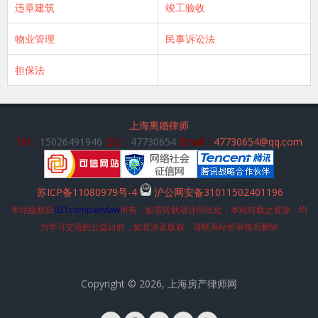
违章建筑
竣工验收
物业管理
民事诉讼法
担保法
上海离婚律师
Tel：
15026491946
QQ：
47730654
Email：
47730654@qq.com
苏ICP备11080979号-4
沪公网安备31011502401196
本站版权归
021companylaw
所有，如若转载请注明出处，本站转载之资源，均
为学习交流的公益目的，如若涉及版权，请联系站长审核后删除
Copyright © 2026, 上海房产律师网