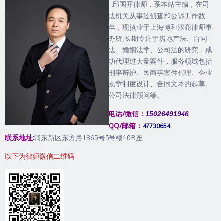
邱国开律师，系本站主编，在司
法机关从事过侦查和公诉工作数
年，现执业于上海博和汉商律师事
务所,长期专注于房地产法、合同
法、婚姻法学、公司法的研究，成
功代理过大量案件，服务领域包括
刑事辩护、民商事案件代理、企业
规章制度设计、合同文本的起草、
公司法律顾问等。
电话/微信：
15026491946
QQ/邮箱：
47730654
联系地址:
浦东新区东方路1365号5号楼10B座
以下为律师微信二维码