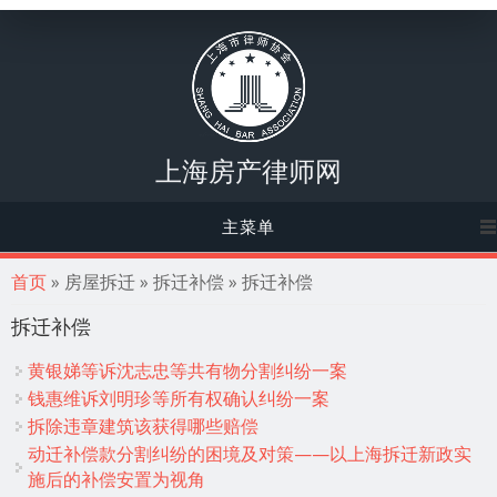
上海房产律师网
主菜单
你在这里
首页
» 房屋拆迁 » 拆迁补偿 » 拆迁补偿
拆迁补偿
黄银娣等诉沈志忠等共有物分割纠纷一案
钱惠维诉刘明珍等所有权确认纠纷一案
拆除违章建筑该获得哪些赔偿
动迁补偿款分割纠纷的困境及对策——以上海拆迁新政实
施后的补偿安置为视角