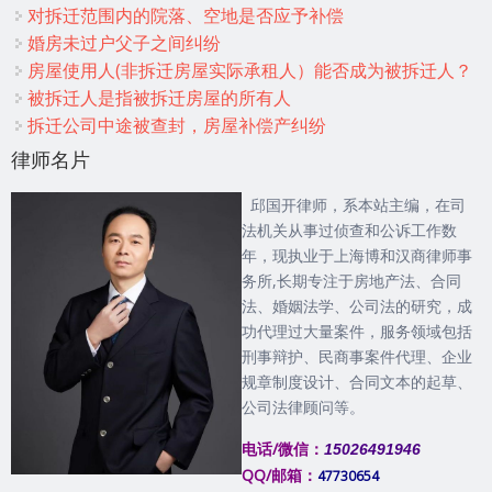
对拆迁范围内的院落、空地是否应予补偿
婚房未过户父子之间纠纷
房屋使用人(非拆迁房屋实际承租人）能否成为被拆迁人？
被拆迁人是指被拆迁房屋的所有人
拆迁公司中途被查封，房屋补偿产纠纷
律师名片
邱国开律师，系本站主编，在司
法机关从事过侦查和公诉工作数
年，现执业于上海博和汉商律师事
务所,长期专注于房地产法、合同
法、婚姻法学、公司法的研究，成
功代理过大量案件，服务领域包括
刑事辩护、民商事案件代理、企业
规章制度设计、合同文本的起草、
公司法律顾问等。
电话/微信：
15026491946
QQ/邮箱：
47730654