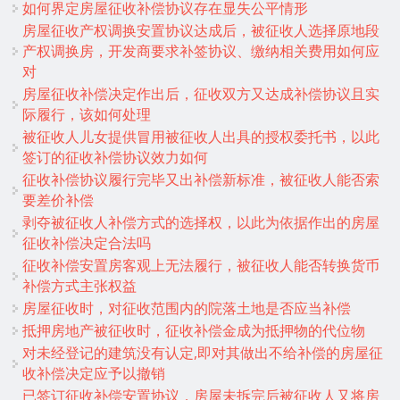
如何界定房屋征收补偿协议存在显失公平情形
房屋征收产权调换安置协议达成后，被征收人选择原地段
产权调换房，开发商要求补签协议、缴纳相关费用如何应
对
房屋征收补偿决定作出后，征收双方又达成补偿协议且实
际履行，该如何处理
被征收人儿女提供冒用被征收人出具的授权委托书，以此
签订的征收补偿协议效力如何
征收补偿协议履行完毕又出补偿新标准，被征收人能否索
要差价补偿
剥夺被征收人补偿方式的选择权，以此为依据作出的房屋
征收补偿决定合法吗
征收补偿安置房客观上无法履行，被征收人能否转换货币
补偿方式主张权益
房屋征收时，对征收范围内的院落土地是否应当补偿
抵押房地产被征收时，征收补偿金成为抵押物的代位物
对未经登记的建筑没有认定,即对其做出不给补偿的房屋征
收补偿决定应予以撤销
已签订征收补偿安置协议，房屋未拆完后被征收人又将房