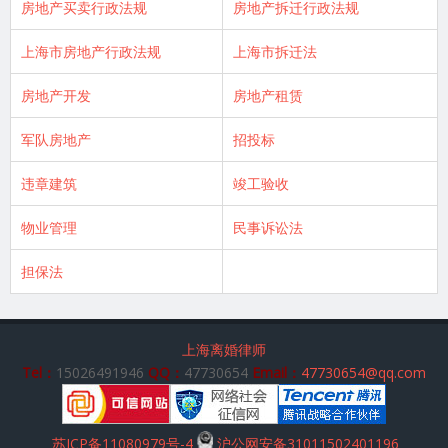
房地产买卖行政法规
房地产拆迁行政法规
上海市房地产行政法规
上海市拆迁法
房地产开发
房地产租赁
军队房地产
招投标
违章建筑
竣工验收
物业管理
民事诉讼法
担保法
上海离婚律师
Tel：
15026491946
QQ：
47730654
Email：
47730654@qq.com
苏ICP备11080979号-4
沪公网安备31011502401196