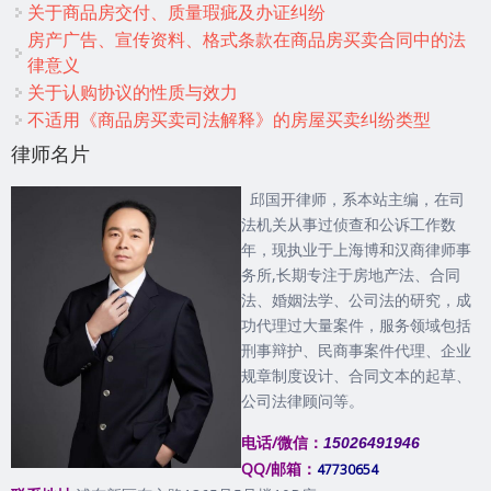
关于商品房交付、质量瑕疵及办证纠纷
房产广告、宣传资料、格式条款在商品房买卖合同中的法
律意义
关于认购协议的性质与效力
不适用《商品房买卖司法解释》的房屋买卖纠纷类型
律师名片
邱国开律师，系本站主编，在司
法机关从事过侦查和公诉工作数
年，现执业于上海博和汉商律师事
务所,长期专注于房地产法、合同
法、婚姻法学、公司法的研究，成
功代理过大量案件，服务领域包括
刑事辩护、民商事案件代理、企业
规章制度设计、合同文本的起草、
公司法律顾问等。
电话/微信：
15026491946
QQ/邮箱：
47730654