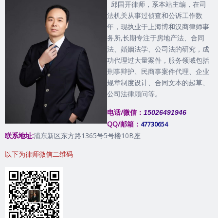
邱国开律师，系本站主编，在司
法机关从事过侦查和公诉工作数
年，现执业于上海博和汉商律师事
务所,长期专注于房地产法、合同
法、婚姻法学、公司法的研究，成
功代理过大量案件，服务领域包括
刑事辩护、民商事案件代理、企业
规章制度设计、合同文本的起草、
公司法律顾问等。
电话/微信：
15026491946
QQ/邮箱：
47730654
联系地址:
浦东新区东方路1365号5号楼10B座
以下为律师微信二维码