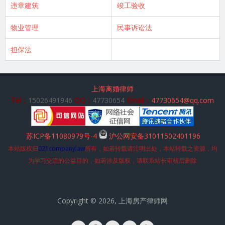
违章建筑
竣工验收
物业管理
民事诉讼法
担保法
上海离婚律师
Tel：
15026491946
QQ：
47730654
Email：
47730654@qq.com
苏ICP备11080979号-4
沪公网安备31011502401196
本站版权归
021companylaw
所有，如若转载请注明出处，本站转载之资源，均
为学习交流的公益目的，如若涉及版权，请联系站长审核后删除
Copyright © 2026, 上海房产律师网