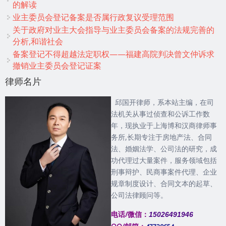
的解读
业主委员会登记备案是否属行政复议受理范围
关于政府对业主大会指导与业主委员会备案的法规完善的
分析,和谐社会
备案登记不得超越法定职权——福建高院判决曾文仲诉求
撤销业主委员会登记证案
律师名片
邱国开律师，系本站主编，在司
法机关从事过侦查和公诉工作数
年，现执业于上海博和汉商律师事
务所,长期专注于房地产法、合同
法、婚姻法学、公司法的研究，成
功代理过大量案件，服务领域包括
刑事辩护、民商事案件代理、企业
规章制度设计、合同文本的起草、
公司法律顾问等。
电话/微信：
15026491946