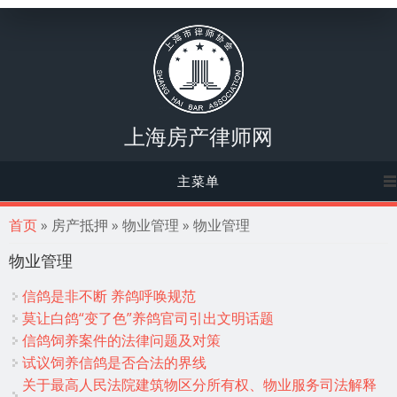
上海房产律师网
主菜单
你在这里
首页
» 房产抵押 » 物业管理 » 物业管理
物业管理
信鸽是非不断 养鸽呼唤规范
莫让白鸽“变了色”养鸽官司引出文明话题
信鸽饲养案件的法律问题及对策
试议饲养信鸽是否合法的界线
关于最高人民法院建筑物区分所有权、物业服务司法解释