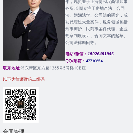
年，现执业于上海博和汉商律师事
务所,长期专注于房地产法、合同
法、婚姻法学、公司法的研究，成
功代理过大量案件，服务领域包括
刑事辩护、民商事案件代理、企业
规章制度设计、合同文本的起草、
公司法律顾问等。
电话/微信：
15026491946
QQ/邮箱：
47730654
联系地址:
浦东新区东方路1365号5号楼10B座
以下为律师微信二维码
合同管理