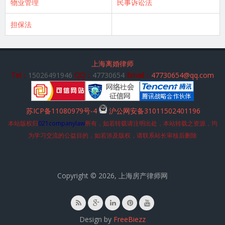
物业管理
民事诉讼法
担保法
上海离婚律师
Tel：
15026491946
QQ：
47730654
Email：
47730654@qq.com
苏ICP备11080979号-4
沪公网安备31011502401196
本站版权归
021companylaw
所有，如若转载请注明出处，本站转载之资源，均
为学习交流的公益目的，如若涉及版权，请联系站长审核后删除
Copyright © 2026, 上海房产律师网
Design by
FreeBiezz