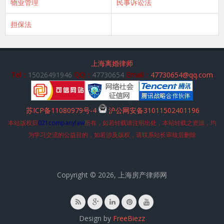
物业管理
民事诉讼法
担保法
上海离婚律师
Tel：
15026491946
QQ：
47730654
Email：
47730654@qq.com
苏ICP备11080979号-4
沪公网安备31011502401196
本站版权归
021companylaw
所有，如若转载请注明出处，本站转载之资源，均
为学习交流的公益目的，如若涉及版权，请联系站长审核后删除
Copyright © 2026, 上海房产律师网
Design by
FreeBiezz