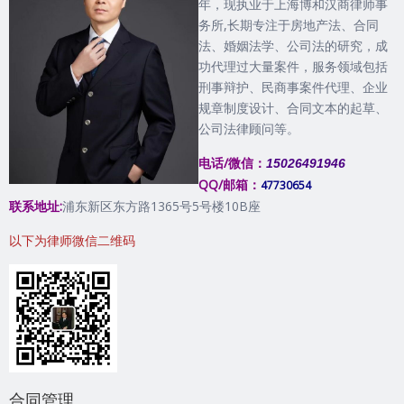
年，现执业于上海博和汉商律师事
务所,长期专注于房地产法、合同
法、婚姻法学、公司法的研究，成
功代理过大量案件，服务领域包括
刑事辩护、民商事案件代理、企业
规章制度设计、合同文本的起草、
公司法律顾问等。
电话/微信：
15026491946
QQ/邮箱：
47730654
联系地址:
浦东新区东方路1365号5号楼10B座
以下为律师微信二维码
合同管理