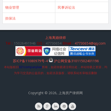
物业管理
民事诉讼法
担保法
上海离婚律师
Tel：
15026491946
QQ：
47730654
Email：
47730654@qq.com
苏ICP备11080979号-4
沪公网安备31011502401196
本站版权归
021companylaw
所有，如若转载请注明出处，本站转载之资源，均
为学习交流的公益目的，如若涉及版权，请联系站长审核后删除
Copyright © 2026, 上海房产律师网