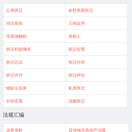
公房拆迁
农村房屋拆迁
动迁政策
土地征用
宅基地确权
承租人
拆迁利益继承
拆迁安置
拆迁总论
拆迁补偿
拆迁许可
拆迁评估
物权法实务
私房拆迁
补偿安置
违建拆迁
法规汇编
业务资料
其他地方房地产法规