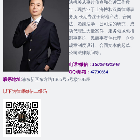
法机关从事过侦查和公诉工作数
年，现执业于上海博和汉商律师事
务所,长期专注于房地产法、合同
法、婚姻法学、公司法的研究，成
功代理过大量案件，服务领域包括
刑事辩护、民商事案件代理、企业
规章制度设计、合同文本的起草、
公司法律顾问等。
电话/微信：
15026491946
QQ/邮箱：
47730654
联系地址:
浦东新区东方路1365号5号楼10B座
以下为律师微信二维码