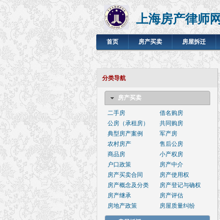
上海房产律师
首页
房产买卖
房屋拆迁
分类导航
房产买卖
二手房
借名购房
公房（承租房）
共同购房
典型房产案例
军产房
农村房产
售后公房
商品房
小产权房
户口政策
房产中介
房产买卖合同
房产使用权
房产概念及分类
房产登记与确权
房产继承
房产评估
房地产政策
房屋质量纠纷