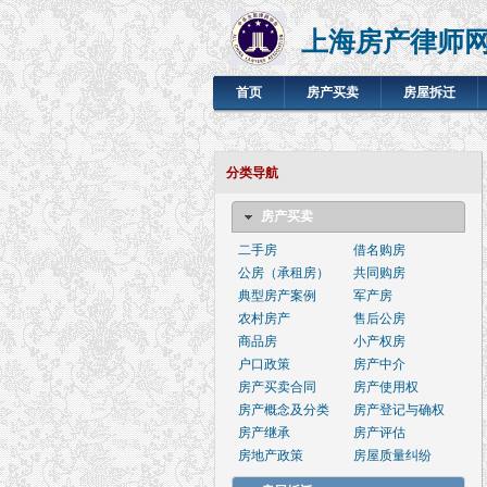
上海房产律师
首页
房产买卖
房屋拆迁
分类导航
房产买卖
二手房
借名购房
公房（承租房）
共同购房
典型房产案例
军产房
农村房产
售后公房
商品房
小产权房
户口政策
房产中介
房产买卖合同
房产使用权
房产概念及分类
房产登记与确权
房产继承
房产评估
房地产政策
房屋质量纠纷