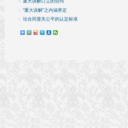
重大误解订立的合同
“重大误解”之内涵界定
论合同显失公平的认定标准