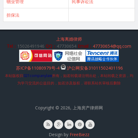
物业管理
民事诉讼法
担保法
上海离婚律师
Tel：
15026491946
QQ：
47730654
Email：
47730654@qq.com
苏ICP备11080979号-4
沪公网安备31011502401196
本站版权归
021companylaw
所有，如若转载请注明出处，本站转载之资源，均
为学习交流的公益目的，如若涉及版权，请联系站长审核后删除
Copyright © 2026, 上海房产律师网
Design by
FreeBiezz