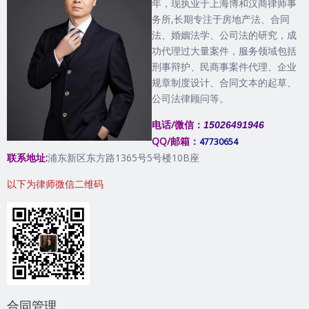
年，现执业于上海博和汉商律师事
务所,长期专注于房地产法、合同
法、婚姻法学、公司法的研究，成
功代理过大量案件，服务领域包括
刑事辩护、民商事案件代理、企业
规章制度设计、合同文本的起草、
公司法律顾问等。
电话/微信：
15026491946
QQ/邮箱：
47730654
联系地址:
浦东新区东方路1365号5号楼10B座
以下为律师微信二维码
合同管理