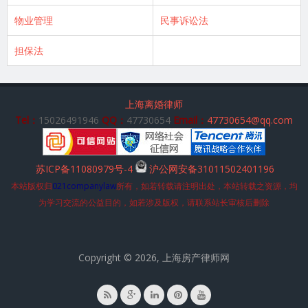
物业管理
民事诉讼法
担保法
上海离婚律师
Tel：
15026491946
QQ：
47730654
Email：
47730654@qq.com
苏ICP备11080979号-4
沪公网安备31011502401196
本站版权归
021companylaw
所有，如若转载请注明出处，本站转载之资源，均
为学习交流的公益目的，如若涉及版权，请联系站长审核后删除
Copyright © 2026, 上海房产律师网