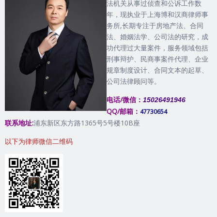
法机关从事过侦查和公诉工作数
年，现执业于上海博和汉商律师事
务所,长期专注于房地产法、合同
法、婚姻法学、公司法的研究，成
功代理过大量案件，服务领域包括
刑事辩护、民商事案件代理、企业
规章制度设计、合同文本的起草、
公司法律顾问等。
电话/微信：
15026491946
QQ/邮箱：
47730654
联系地址:
浦东新区东方路1365号5号楼10B座
以下为律师微信二维码