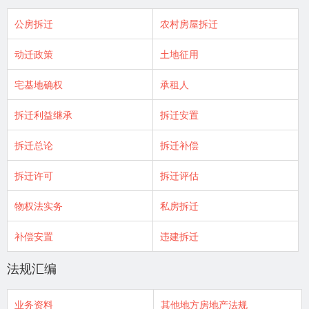
公房拆迁
农村房屋拆迁
动迁政策
土地征用
宅基地确权
承租人
拆迁利益继承
拆迁安置
拆迁总论
拆迁补偿
拆迁许可
拆迁评估
物权法实务
私房拆迁
补偿安置
违建拆迁
法规汇编
业务资料
其他地方房地产法规